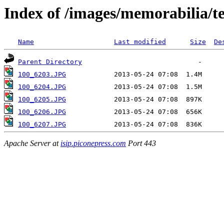
Index of /images/memorabilia/
Name
Last modified
Size
De
Parent Directory
100_6203.JPG
100_6204.JPG
100_6205.JPG
100_6206.JPG
100_6207.JPG
Apache Server at
isip.piconepress.com
Port 443