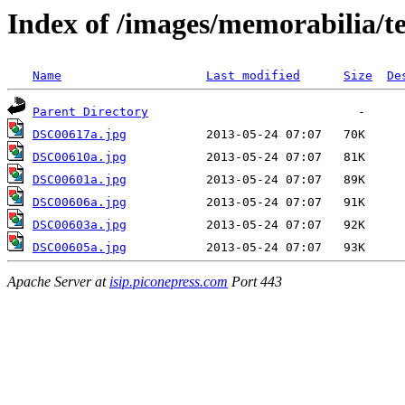
Index of /images/memorabilia/
Name
Last modified
Size
De
Parent Directory
DSC00617a.jpg
DSC00610a.jpg
DSC00601a.jpg
DSC00606a.jpg
DSC00603a.jpg
DSC00605a.jpg
Apache Server at
isip.piconepress.com
Port 443